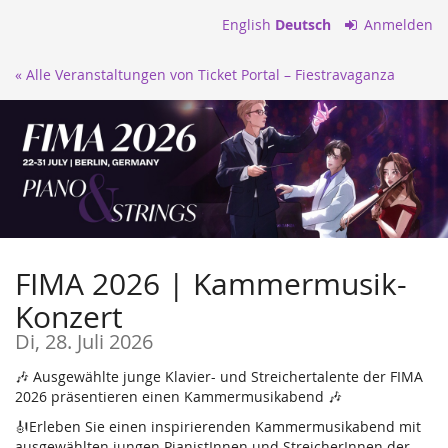
Zum
English
Deutsch
Anmelden
Haupt-
Inhalt
« Alle Veranstaltungen von Ticket Portal – Fiestravaganza
springen
FIMA 2026 | Kammermusik-
Konzert
Di, 28. Juli 2026
🎶 Ausgewählte junge Klavier- und Streichertalente der FIMA
2026 präsentieren einen Kammermusikabend 🎶
🎻Erleben Sie einen inspirierenden Kammermusikabend mit
ausgewählten jungen PianistInnen und StreicherInnen der