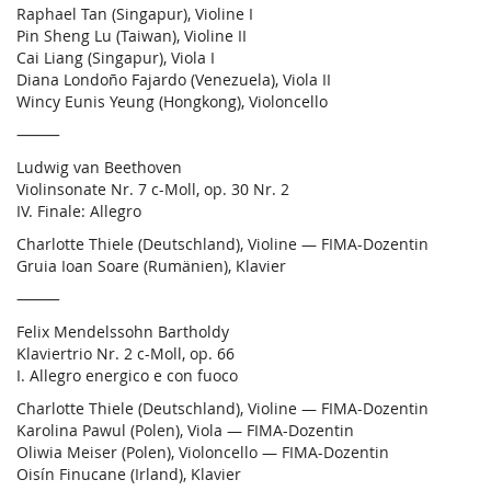
Raphael Tan (Singapur), Violine I
Pin Sheng Lu (Taiwan), Violine II
Cai Liang (Singapur), Viola I
Diana Londoño Fajardo (Venezuela), Viola II
Wincy Eunis Yeung (Hongkong), Violoncello
⸻
Ludwig van Beethoven
Violinsonate Nr. 7 c-Moll, op. 30 Nr. 2
IV. Finale: Allegro
Charlotte Thiele (Deutschland), Violine — FIMA-Dozentin
Gruia Ioan Soare (Rumänien), Klavier
⸻
Felix Mendelssohn Bartholdy
Klaviertrio Nr. 2 c-Moll, op. 66
I. Allegro energico e con fuoco
Charlotte Thiele (Deutschland), Violine — FIMA-Dozentin
Karolina Pawul (Polen), Viola — FIMA-Dozentin
Oliwia Meiser (Polen), Violoncello — FIMA-Dozentin
Oisín Finucane (Irland), Klavier